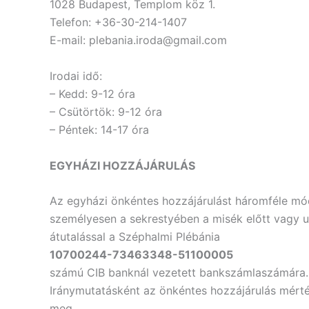
1028 Budapest, Templom köz 1.
Telefon: +36-30-214-1407
E-mail: plebania.iroda@gmail.com
Irodai idő:
– Kedd: 9-12 óra
– Csütörtök: 9-12 óra
– Péntek: 14-17 óra
EGYHÁZI HOZZÁJÁRULÁS
Az egyházi önkéntes hozzájárulást háromféle mó
személyesen a sekrestyében a misék előtt vagy u
átutalással a Széphalmi Plébánia
10700244-73463348-51100005
számú CIB banknál vezetett bankszámlaszámára.
Iránymutatásként az önkéntes hozzájárulás mért
meg.