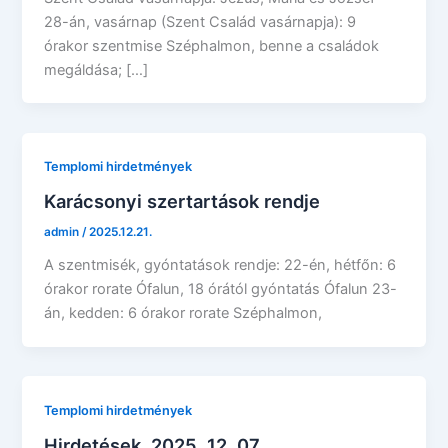
28-án, vasárnap (Szent Család vasárnapja): 9
órakor szentmise Széphalmon, benne a családok
megáldása; […]
Templomi hirdetmények
Karácsonyi szertartások rendje
admin
/
2025.12.21.
A szentmisék, gyóntatások rendje: 22-én, hétfőn: 6
órakor rorate Ófalun, 18 órától gyóntatás Ófalun 23-
án, kedden: 6 órakor rorate Széphalmon,
Templomi hirdetmények
Hirdetések, 2025. 12. 07.