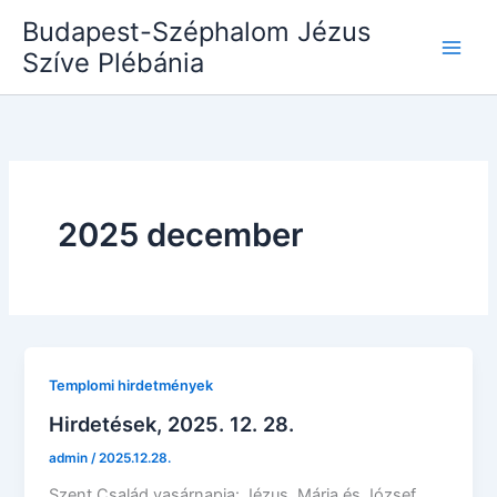
Skip
Budapest-Széphalom Jézus
to
Szíve Plébánia
content
2025 december
Templomi hirdetmények
Hirdetések, 2025. 12. 28.
admin
/
2025.12.28.
Szent Család vasárnapja: Jézus, Mária és József