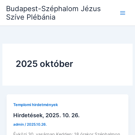
Skip
Budapest-Széphalom Jézus
to
Szíve Plébánia
content
2025 október
Templomi hirdetmények
Hirdetések, 2025. 10. 26.
admin
/
2025.10.26.
Évközi 30. vasárnap Kedden: 18 órakor Széphalmon