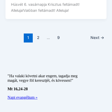
Húsvét 6. vasárnapja Krisztus feltámadt!
Alleluja!Valóban feltámadt! Alleluja!
1
2
…
9
Next
→