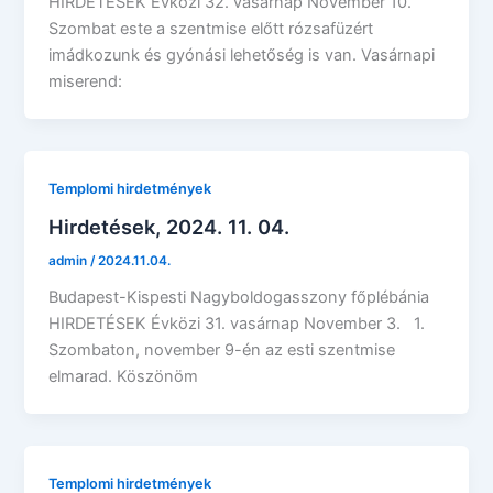
HIRDETÉSEK Évközi 32. vasárnap November 10.
Szombat este a szentmise előtt rózsafüzért
imádkozunk és gyónási lehetőség is van. Vasárnapi
miserend:
Templomi hirdetmények
Hirdetések, 2024. 11. 04.
admin
/
2024.11.04.
Budapest-Kispesti Nagyboldogasszony főplébánia
HIRDETÉSEK Évközi 31. vasárnap November 3. 1.
Szombaton, november 9-én az esti szentmise
elmarad. Köszönöm
Templomi hirdetmények