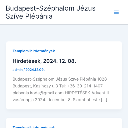
Skip
Budapest-Széphalom Jézus
to
Szíve Plébánia
content
Templomi hirdetmények
Hirdetések, 2024. 12. 08.
admin
/
2024.12.09.
Budapest-Széphalom Jézus Szíve Plébánia 1028
Budapest, Kazinczy u.3 Tel: +36-30-214-1407
plebania.iroda@gmail.com HIRDETÉSEK Advent II.
vasárnapja 2024. december 8. Szombat este […]
Templomi hirdetmények