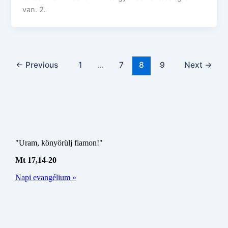
van. 2.
←
Previous
1
…
7
8
9
Next
→