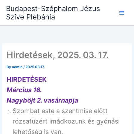
Skip
Budapest-Széphalom Jézus
to
Szíve Plébánia
content
Hirdetések, 2025. 03. 17.
By
admin
/
2025.03.17.
HIRDETÉSEK
Március 16.
Nagyböjt 2. vasárnapja
Szombat este a szentmise előtt
rózsafüzért imádkozunk és gyónási
lehetőség is van.