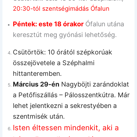
20:30-tól szentségimádás Ófalun
Péntek: este 18 órakor
Ófalun utána
keresztút meg gyónási lehetőség.
Csütörtök: 10 órától szépkor
ú
ak
összejövetele a Széphalmi
hittanteremben.
Március 29-én
Nagyböjti zarándoklat
a Petőfiszállás – Pálosszentkútra. Már
lehet jelentkezni a sekrestyében a
szentmisék után.
Isten éltessen mindenkit, aki a