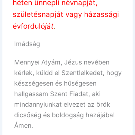
héten ünnepli névnapját,
születésnapját vagy házassági
évforduló
ját
.
Imádság
Mennyei Atyám, Jézus nevében
kérlek, küldd el Szentlelkedet, hogy
készségesen és hűségesen
hallgassam Szent Fiadat, aki
mindannyiunkat elvezet az örök
dicsőség és boldogság hazájába!
Ámen.