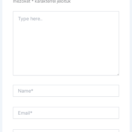
mezőket
*
karakterrel jelöltük
Type
here..
Name*
Email*
Website