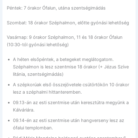
Péntek: 7 órakor Ófalun, utána szentségimádás
Szombat: 18 órakor Széphalmon, előtte gyónási lehetőség
Vasárnap: 9 órakor Széphalmon, 11 és 18 órakor Ófalun
(10:30-tól gyónási lehetőség)
A héten elsőpéntek, a betegeket meglátogatom.
Széphalmon is lesz szentmise 18 órakor (+ Jézus Szíve
litánia, szentségimádás)
A szépkorúak első összejövetele csütörtökön 10 órakor
lesz a széphalmi hittanteremben.
09.13-án az esti szentmise után keresztútra megyünk a
Kálváriára.
09.14-én az esti szentmise után hangverseny lesz az
ófalui templomban.