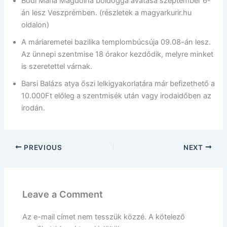
Bódi Mária Magdolna boldoggá avatása szeptember 6-
án lesz Veszprémben. (részletek a magyarkurir.hu
oldalon)
A máriaremetei bazilika templombúcsúja 09.08-án lesz.
Az ünnepi szentmise 18 órakor kezdődik, melyre minket
is szeretettel várnak.
Barsi Balázs atya őszi lelkigyakorlatára már befizethető a
10.000Ft előleg a szentmisék után vagy irodaidőben az
irodán.
PREVIOUS
NEXT
Leave a Comment
Az e-mail címet nem tesszük közzé.
A kötelező