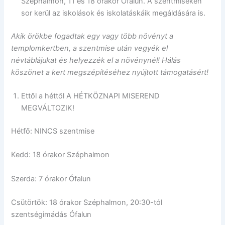
Széphalmon, 11 és 18 órakor Ófalun. A szentmiséken
sor kerül az iskolások és iskolatáskáik megáldására is.
Akik örökbe fogadtak egy vagy több növényt a
templomkertben, a szentmise után vegyék el
névtáblájukat és helyezzék el a növénynél! Hálás
köszönet a kert megszépítéséhez nyújtott támogatásért!
Ettől a héttől A HÉTKÖZNAPI MISEREND
MEGVÁLTOZIK!
Hétfő: NINCS szentmise
Kedd: 18 órakor Széphalmon
Szerda: 7 órakor Ófalun
Csütörtök: 18 órakor Széphalmon, 20:30-tól
szentségimádás Ófalun