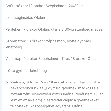
Csütörtökön: 18 órakor Széphalmon, 20:30-tól
szentségimádás Ófalun
Pénteken: 7 órakor Ófalun, utána 8:30-ig szentségimádás
Szombaton: 18 órakor Széphalmon, előtte gyónási
lehetőség
Vasárnap: 9 órakor Széphalmon, 11 és 18 órakor Ófalun,
előtte gyónási lehetőség
Kedden,
október 7-én
18 órától
az ófalui templomban
bekapcsolódunk az „Egymillió gyermek imádkozza a
rózsafüzért” elnevezésű közös imába (tehát nem 18-án
lesz ez az alkalom). Szeretettel várjuk a gyermekeket,
felnőtteket, közösségeket egyaránt. Utána