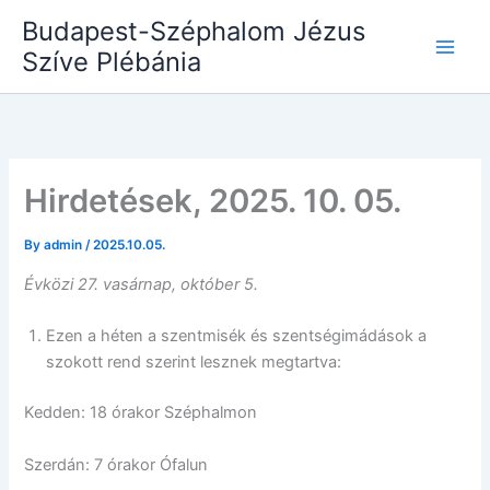
Skip
Budapest-Széphalom Jézus
to
Szíve Plébánia
content
Hirdetések, 2025. 10. 05.
By
admin
/
2025.10.05.
Évközi 27. vasárnap, október 5.
Ezen a héten a szentmisék és szentségimádások a
szokott rend szerint lesznek megtartva:
Kedden: 18 órakor Széphalmon
Szerdán: 7 órakor Ófalun