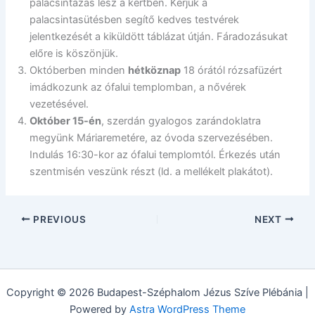
palacsintázás lesz a kertben. Kérjük a
palacsintasütésben segítő kedves testvérek
jelentkezését a kiküldött táblázat útján. Fáradozásukat
előre is köszönjük.
Októberben minden
hétköznap
18 órától rózsafüzért
imádkozunk az ófalui templomban, a nővérek
vezetésével.
Október 15-én
, szerdán gyalogos zarándoklatra
megyünk Máriaremetére, az óvoda szervezésében.
Indulás 16:30-kor az ófalui templomtól. Érkezés után
szentmisén veszünk részt (ld. a mellékelt plakátot).
PREVIOUS
NEXT
Copyright © 2026 Budapest-Széphalom Jézus Szíve Plébánia |
Powered by
Astra WordPress Theme