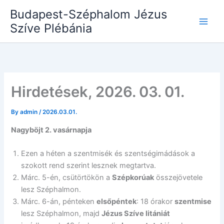
Skip
Budapest-Széphalom Jézus
to
Szíve Plébánia
content
Hirdetések, 2026. 03. 01.
By
admin
/
2026.03.01.
Nagyböjt 2. vasárnapja
Ezen a héten a szentmisék és szentségimádások a
szokott rend szerint lesznek megtartva.
Márc. 5-én, csütörtökön a
Szépkorúak
összejövetele
lesz Széphalmon.
Márc. 6-án, pénteken
elsőpéntek
: 18 órakor
szentmise
lesz Széphalmon, majd
Jézus Szíve litániát