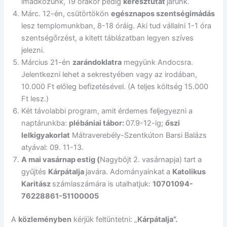
imádkozunk, 19 órakor pedig
keresztutat
járunk.
Márc. 12-én, csütörtökön
egésznapos szentségimádás
lesz templomunkban, 8-18 óráig. Aki tud vállalni 1-1 óra
szentségőrzést, a kitett táblázatban legyen szíves
jelezni.
Március 21-én
zarándoklatra
megyünk Andocsra.
Jelentkezni lehet a sekrestyében vagy az irodában,
10.000 Ft előleg befizetésével. (A teljes költség 15.000
Ft lesz.)
Két távolabbi program, amit érdemes feljegyezni a
naptárunkba:
plébániai tábor:
07.9-12-ig;
őszi
lelkigyakorlat
Mátraverebély-Szentkúton Barsi Balázs
atyával: 09. 11-13.
A mai vasárnap estig (
Nagyböjt 2. vasárnapja) tart a
gyűjtés
Kárpátalja
javára. Adományainkat a
Katolikus
Karitász
számlaszámára is utalhatjuk:
10701094-
76228861-51100005
A
közleményben
kérjük feltüntetni: „
Kárpátalja”.