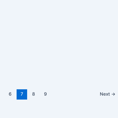
…
6
7
8
9
Next
→