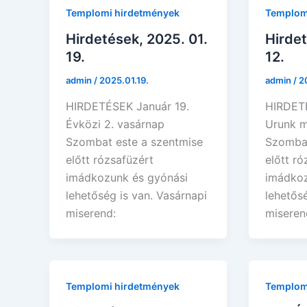
Templomi hirdetmények
Templom
Hirdetések, 2025. 01.
Hirdet
19.
12.
admin
/
2025.01.19.
admin
/
2
HIRDETÉSEK Január 19.
HIRDETÉ
Évközi 2. vasárnap
Urunk m
Szombat este a szentmise
Szombat
előtt rózsafüzért
előtt ró
imádkozunk és gyónási
imádkoz
lehetőség is van. Vasárnapi
lehetősé
miserend:
miseren
Templomi hirdetmények
Templom