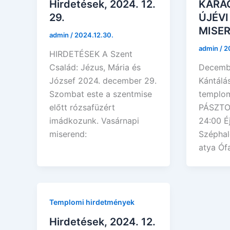
Hirdetések, 2024. 12.
KARÁ
29.
ÚJÉVI
MISER
admin
/
2024.12.30.
admin
/
2
HIRDETÉSEK A Szent
Család: Jézus, Mária és
Decembe
József 2024. december 29.
Kántálás
Szombat este a szentmise
templom
előtt rózsafüzért
PÁSZTO
imádkozunk. Vasárnapi
24:00 Éj
miserend:
Szépha
atya Ófa
Templomi hirdetmények
Hirdetések, 2024. 12.