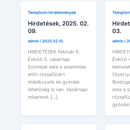
Templomi hirdetmények
Templom
Hirdetések, 2025. 02.
Hirdet
09.
03.
admin
/
2025.02.10.
admin
/
2
HIRDETÉSEK Február 9.
HIRDETÉ
Évközi 5. vasárnap
Évközi 
Szombat este a szentmise
bemuta
előtt rózsafüzért
(Gyerty
imádkozunk és gyónási
Boldog
lehetőség is van. Vasárnapi
este a s
miserend: […]
rózsafü
gyónási