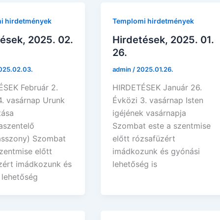
i hirdetmények
Templomi hirdetmények
ések, 2025. 02.
Hirdetések, 2025. 01.
26.
025.02.03.
admin
/
2025.01.26.
SEK Február 2.
HIRDETÉSEK Január 26.
4. vasárnap Urunk
Évközi 3. vasárnap Isten
tása
igéjének vasárnapja
aszentelő
Szombat este a szentmise
asszony) Szombat
előtt rózsafüzért
zentmise előtt
imádkozunk és gyónási
zért imádkozunk és
lehetőség is
 lehetőség