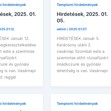
i hirdetmények
Templomi hirdetmények
ések, 2025. 01.
Hirdetések, 2025. 01.
05.
025.01.12.
admin
/
2025.01.07.
SEK Január 12.
HIRDETÉSEK Január 5.
egkeresztelkedése
Karácsony utáni 2.
 este a szentmise
vasárnap Szombat este a
zsafüzért
szentmise előtt rózsafüzért
unk és gyónási
imádkozunk és gyónási
g is van. Vasárnapi
lehetőség is van. Vasárnapi
d: reggel
i hirdetmények
Templomi hirdetmények