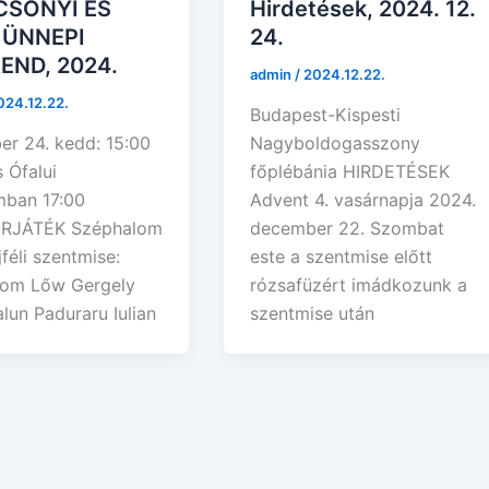
CSONYI ÉS
Hirdetések, 2024. 12.
 ÜNNEPI
24.
END, 2024.
admin
/
2024.12.22.
024.12.22.
Budapest-Kispesti
r 24. kedd: 15:00
Nagyboldogasszony
 Ófalui
főplébánia HIRDETÉSEK
ban 17:00
Advent 4. vasárnapja 2024.
RJÁTÉK Széphalom
december 22. Szombat
féli szentmise:
este a szentmise előtt
lom Lőw Gergely
rózsafüzért imádkozunk a
lun Paduraru Iulian
szentmise után